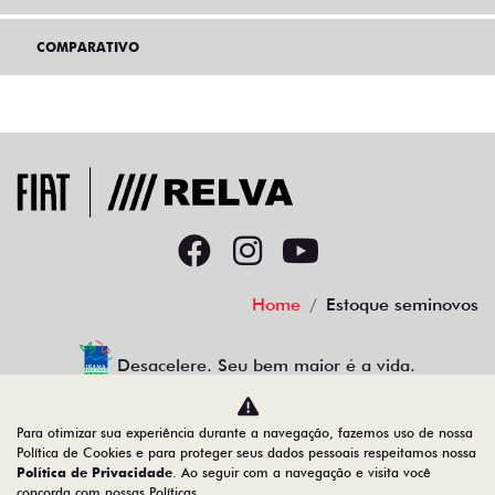
COMPARATIVO
Home
Estoque seminovos
Desacelere. Seu bem maior é a vida.
Para otimizar sua experiência durante a navegação, fazemos uso de nossa
Política de Cookies e para proteger seus dados pessoais respeitamos nossa
RELVA VEICULOS LTDA
Política de Privacidade
. Ao seguir com a navegação e visita você
concorda com nossas Políticas.
39.283.528/0001-50