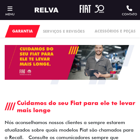
MENU
CONTATO
GARANTIA
SERVIÇOS E REVISÕES
ACESSÓRIOS E PEÇAS
Cuidamos do seu Fiat para ele te levar
mais longe
Nós aconselhamos nossos clientes a sempre estarem
atualizados sobre quais modelos Fiat são chamados para
o Recall. Consulte os comunicadores sempre que