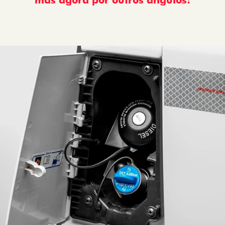
mas agora por outros ângulos:
: