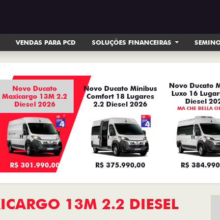
VENDAS PARA PCD
SOLUÇÕES FINANCEIRAS
SEMIN
Novo Ducato M
Novo Ducato
Novo Ducato Minibus
Luxo 16 Lugar
Maxicargo 13M 2.2
Comfort 18 Lugares
Diesel 20
Diesel 2026
2.2 Diesel 2026
MA CHE BELLA O
R$ 301.990,00
R$ 375.990,00
R$ 384.990
CARGO 13M 2.2 DIESEL