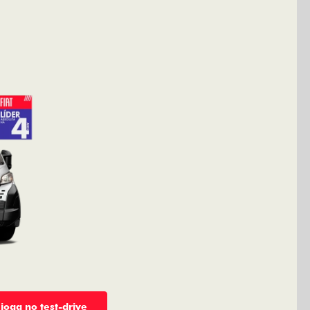
 joga no test-drive