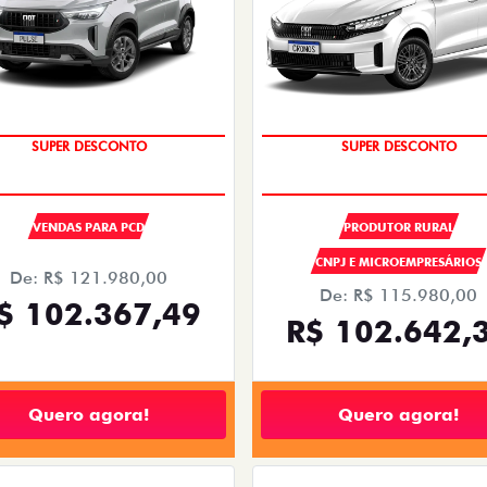
OPORTUNIDADE
OPORTUNIDADE
VENDAS PARA PCD
PRODUTOR RURAL
CNPJ E MICROEMPRESÁRIOS
De: R$ 121.980,00
De: R$ 115.980,00
$ 102.367,49
R$ 102.642,
Quero agora!
Quero agora!