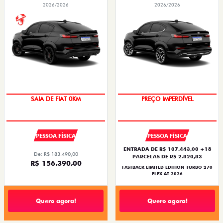
2026/2026
2026/2026
PREÇO IMPERDÍVEL
COM USADO NA TROCA
PESSOA FÍSICA
PESSOA FÍSICA
ENTRADA DE R$ 107.443,00 +18
De: R$ 183.490,00
PARCELAS DE R$ 2.820,83
R$ 156.390,00
FASTBACK LIMITED EDITION TURBO 270
FLEX AT 2026
Quero agora!
Quero agora!