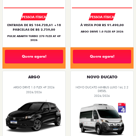
PESSOA FÍSICA
PESSOA FÍSICA
ENTRADA DE R$ 104.728,61 +18
À VISTA POR R$ 91.490,00
PARCELAS DE R$ 2.759,00
ARGO DRIVE 1.0 FLEX 4P 2026
PULSE ABARTH TURBO 270 FLEX AT 4P
2026
Quero agora!
Quero agora!
ARGO
NOVO DUCATO
ARGO DRIVE 1.0 FLEX 4P 2026
NOVO DUCATO MINIBUS LUXO 16L 2.2
DIESEL
2026/2026
2026/2026