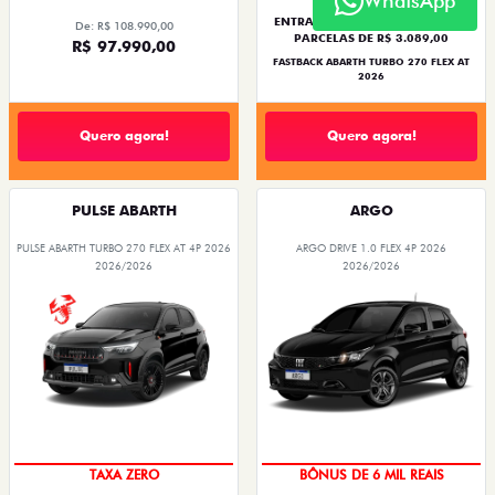
WhatsApp
ENTRADA DE R$ 118.434,84 +18
De: R$ 108.990,00
PARCELAS DE R$ 3.089,00
R$ 97.990,00
FASTBACK ABARTH TURBO 270 FLEX AT
2026
Quero agora!
Quero agora!
PULSE ABARTH
ARGO
PULSE ABARTH TURBO 270 FLEX AT 4P 2026
ARGO DRIVE 1.0 FLEX 4P 2026
2026/2026
2026/2026
SAIA DE FIAT 0KM
TAXA ZERO