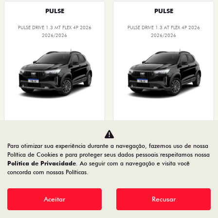
PULSE
PULSE
PULSE DRIVE 1.3 MT FLEX 4P 2026
PULSE DRIVE 1.3 AT FLEX 4P 2026
2026/2026
2026/2026
OPORTUNIDADE
O SUV AUTOMÁTICO MAIS
BARATO DO BRASIL
Para otimizar sua experiência durante a navegação, fazemos uso de nossa
Política de Cookies e para proteger seus dados pessoais respeitamos nossa
Política de Privacidade
. Ao seguir com a navegação e visita você
PESSOA FÍSICA
PESSOA FÍSICA
concorda com nossas Políticas.
À VISTA POR R$ 99.990,00
À VISTA POR R$ 109.990,00
PULSE DRIVE 1.3 MT FLEX 4P 2026
PULSE DRIVE 1.3 AT FLEX 4P 2026
Aceitar
Recusar
Quero agora!
Quero agora!