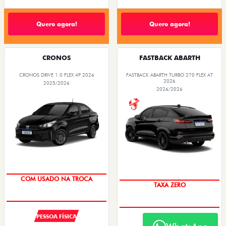
Quero agora!
Quero agora!
CRONOS
FASTBACK ABARTH
CRONOS DRIVE 1.0 FLEX 4P 2026
FASTBACK ABARTH TURBO 270 FLEX AT
2026
2025/2026
2026/2026
SUPER DESCONTO
SAIA DE FIAT 0KM
PESSOA FÍSICA
PESSOA FÍSICA