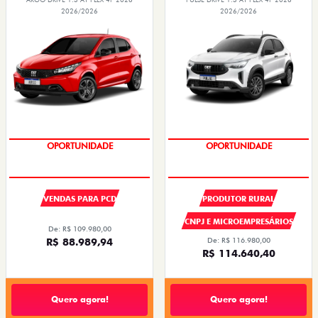
2026/2026
2026/2026
OPORTUNIDADE
SUPER DESCONTO
VENDAS PARA PCD
PRODUTOR RURAL
CNPJ E MICROEMPRESÁRIOS
De: R$ 109.980,00
R$ 88.989,94
De: R$ 116.980,00
R$ 114.640,40
Quero agora!
Quero agora!