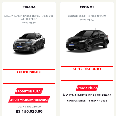
STRADA
CRONOS
STRADA RANCH CABINE DUPLA TURBO 200
CRONOS DRIVE 1.3 FLEX 4P 2026
AT FLEX 2027
2025/2026
2026/2027
BÔNUS DE ATÉ R$ 14 MIL
SUPER DESCONTO
PESSOA FÍSICA
PRODUTOR RURAL
À VISTA A PARTIR DE R$ 99.990,00
CNPJ E MICROEMPRESÁRIOS
CRONOS DRIVE 1.3 FLEX 4P 2026
De: R$ 156.280,00
R$ 150.028,80