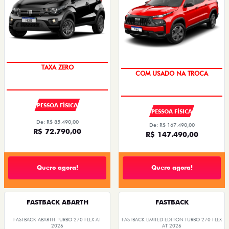
PREÇO IMPERDÍVEL
OPORTUNIDADE
PESSOA FÍSICA
PESSOA FÍSICA
De: R$ 85.490,00
De: R$ 167.490,00
R$ 72.790,00
R$ 147.490,00
Quero agora!
Quero agora!
FASTBACK ABARTH
FASTBACK
FASTBACK ABARTH TURBO 270 FLEX AT
FASTBACK LIMITED EDITION TURBO 270 FLEX
2026
AT 2026