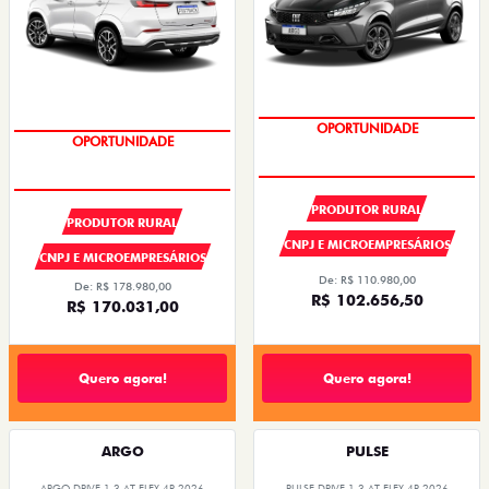
SUPER DESCONTO
SUPER DESCONTO
PRODUTOR RURAL
PRODUTOR RURAL
CNPJ E MICROEMPRESÁRIOS
CNPJ E MICROEMPRESÁRIOS
De: R$ 110.980,00
De: R$ 178.980,00
R$ 102.656,50
R$ 170.031,00
Quero agora!
Quero agora!
ARGO
PULSE
ARGO DRIVE 1.3 AT FLEX 4P 2026
PULSE DRIVE 1.3 AT FLEX 4P 2026