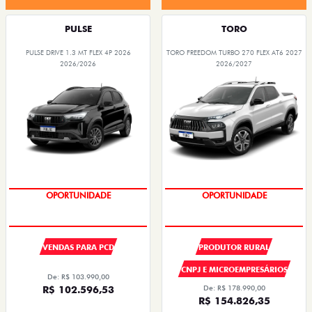
PULSE
TORO
PULSE DRIVE 1.3 MT FLEX 4P 2026
TORO FREEDOM TURBO 270 FLEX AT6 2027
2026/2026
2026/2027
OPORTUNIDADE
SUPER DESCONTO
VENDAS PARA PCD
PRODUTOR RURAL
CNPJ E MICROEMPRESÁRIOS
De: R$ 103.990,00
R$ 102.596,53
De: R$ 178.990,00
R$ 154.826,35