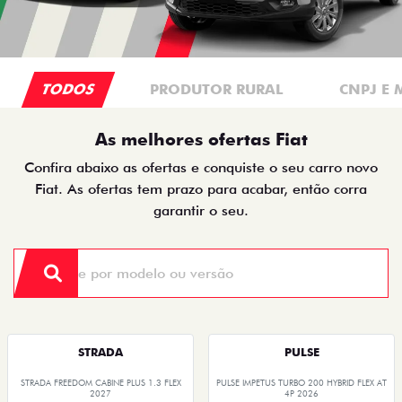
TODOS
PRODUTOR RURAL
CNPJ E 
As melhores ofertas Fiat
Confira abaixo as ofertas e conquiste o seu carro novo
Fiat. As ofertas tem prazo para acabar, então corra
garantir o seu.
STRADA
PULSE
STRADA FREEDOM CABINE PLUS 1.3 FLEX
PULSE IMPETUS TURBO 200 HYBRID FLEX AT
2027
4P 2026