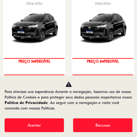
2026/2026
2026/2026
OPORTUNIDADE
O SUV AUTOMÁTICO MAIS
BARATO DO BRASIL
PREÇO IMPERDÍVEL
PREÇO IMPERDÍVEL
PESSOA FÍSICA
PESSOA FÍSICA
Para otimizar sua experiência durante a navegação, fazemos uso de nossa
À VISTA POR R$ 99.990,00
À VISTA POR R$ 109.990,00
Política de Cookies e para proteger seus dados pessoais respeitamos nossa
PULSE DRIVE 1.3 MT FLEX 4P 2026
PULSE DRIVE 1.3 AT FLEX 4P 2026
Política de Privacidade
. Ao seguir com a navegação e visita você
concorda com nossas Políticas.
Quero agora!
Quero agora!
Aceitar
Recusar
FASTBACK
TORO