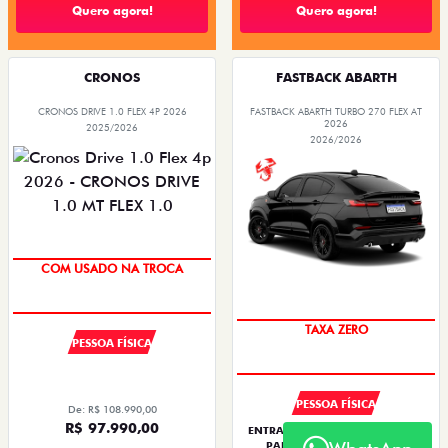
Quero agora!
Quero agora!
CRONOS
FASTBACK ABARTH
CRONOS DRIVE 1.0 FLEX 4P 2026
FASTBACK ABARTH TURBO 270 FLEX AT
2026
2025/2026
2026/2026
SUPER DESCONTO
COM USADO NA TROCA
SAIA DE FIAT 0KM
PESSOA FÍSICA
TAXA ZERO
PESSOA FÍSICA
De: R$ 108.990,00
R$ 97.990,00
ENTRADA DE R$ 118.434,84 +18
PARCELAS DE R$ 3.089,00