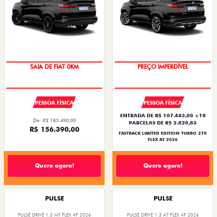
COM USADO NA TROCA
SAIA DE FIAT 0KM
PREÇO IMPERDÍVEL
PESSOA FÍSICA
PESSOA FÍSICA
ENTRADA DE R$ 107.443,00 +18
De: R$ 183.490,00
PARCELAS DE R$ 2.820,83
R$ 156.390,00
FASTBACK LIMITED EDITION TURBO 270
FLEX AT 2026
Quero agora!
Quero agora!
PULSE
PULSE
PULSE DRIVE 1.3 MT FLEX 4P 2026
PULSE DRIVE 1.3 AT FLEX 4P 2026