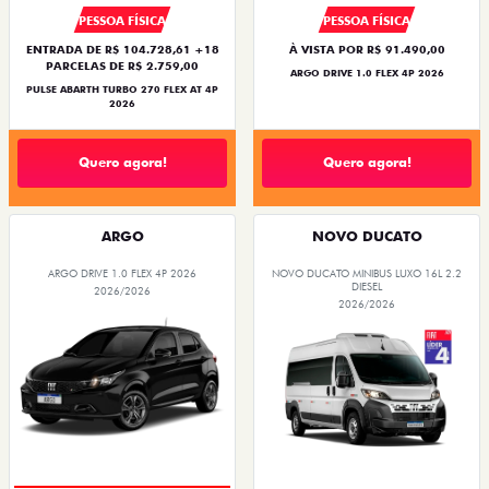
PESSOA FÍSICA
PESSOA FÍSICA
ENTRADA DE R$ 104.728,61 +18
À VISTA POR R$ 91.490,00
PARCELAS DE R$ 2.759,00
ARGO DRIVE 1.0 FLEX 4P 2026
PULSE ABARTH TURBO 270 FLEX AT 4P
2026
Quero agora!
Quero agora!
ARGO
NOVO DUCATO
ARGO DRIVE 1.0 FLEX 4P 2026
NOVO DUCATO MINIBUS LUXO 16L 2.2
DIESEL
2026/2026
2026/2026