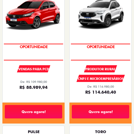
OPORTUNIDADE
SUPER DESCONTO
OPORTUNIDADE
VENDAS PARA PCD
PRODUTOR RURAL
CNPJ E MICROEMPRESÁRIOS
De: R$ 109.980,00
R$ 88.989,94
De: R$ 116.980,00
R$ 114.640,40
Quero agora!
Quero agora!
PULSE
TORO