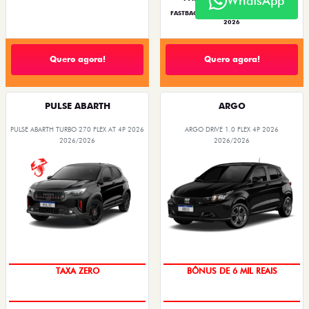
WhatsApp
FASTBACK ABARTH TURBO 270 FLEX AT
2026
Quero agora!
Quero agora!
PULSE ABARTH
ARGO
PULSE ABARTH TURBO 270 FLEX AT 4P 2026
ARGO DRIVE 1.0 FLEX 4P 2026
2026/2026
2026/2026
SAIA DE FIAT 0KM
TAXA ZERO
TAXA ZERO
BÔNUS DE 6 MIL REAIS