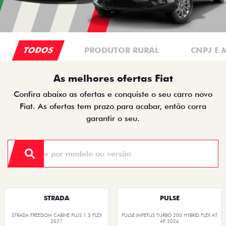
TODOS
PRODUTOR RURAL
CNPJ E 
As melhores ofertas Fiat
Confira abaixo as ofertas e conquiste o seu carro novo
Fiat. As ofertas tem prazo para acabar, então corra
garantir o seu.
STRADA
PULSE
STRADA FREEDOM CABINE PLUS 1.3 FLEX
PULSE IMPETUS TURBO 200 HYBRID FLEX AT
2027
4P 2026