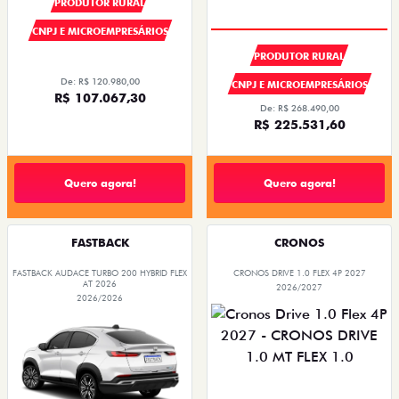
PRODUTOR RURAL
SUPER DESCONTO
OPORTUNIDADE
CNPJ E MICROEMPRESÁRIOS
PRODUTOR RURAL
De: R$ 120.980,00
CNPJ E MICROEMPRESÁRIOS
R$ 107.067,30
De: R$ 268.490,00
R$ 225.531,60
Quero agora!
Quero agora!
FASTBACK
CRONOS
FASTBACK AUDACE TURBO 200 HYBRID FLEX
CRONOS DRIVE 1.0 FLEX 4P 2027
AT 2026
2026/2027
2026/2026