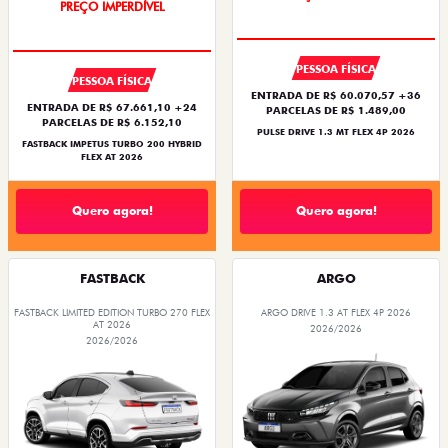
PREÇO IMPERDÍVEL
OPORTUNIDADE
PREÇO IMPERDÍVEL
PESSOA FÍSICA
PESSOA FÍSICA
ENTRADA DE R$ 60.070,57 +36
ENTRADA DE R$ 67.661,10 +24
PARCELAS DE R$ 1.489,00
PARCELAS DE R$ 6.152,10
PULSE DRIVE 1.3 MT FLEX 4P 2026
FASTBACK IMPETUS TURBO 200 HYBRID
FLEX AT 2026
Quero agora!
Quero agora!
FASTBACK
ARGO
FASTBACK LIMITED EDITION TURBO 270 FLEX
ARGO DRIVE 1.3 AT FLEX 4P 2026
AT 2026
2026/2026
2026/2026