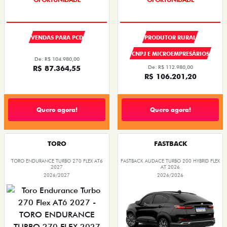
SUPER DESCONTO
OPORTUNIDADE
VENDAS PARA PCD
PRODUTOR RURAL
CNPJ E MICROEMPRESÁRIOS
De: R$ 104.980,00
R$ 87.364,55
De: R$ 112.980,00
R$ 106.201,20
Quero agora!
Quero agora!
TORO
FASTBACK
TORO ENDURANCE TURBO 270 FLEX AT6
FASTBACK AUDACE TURBO 200 HYBRID FLEX
2027
AT 2026
2026/2027
2026/2026