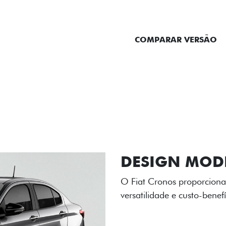
ENTRAR EM CONTATO
COMPARAR VERSÃO
ORMANCE
SEGURANÇA
ACESSÓRIOS
SER
RODAS DE LI
As rodas de liga leve com
diamantado elevam o estil
personalidade para cada v