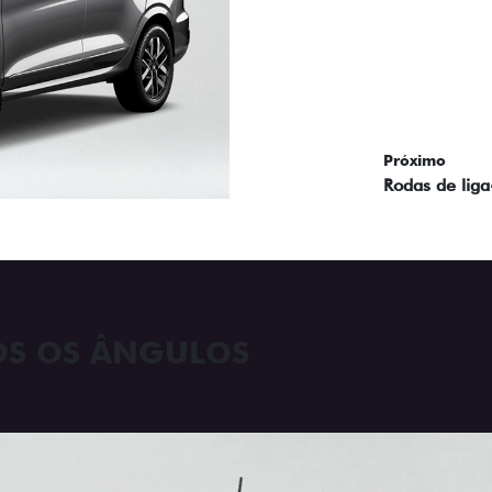
Próximo
Previous
Next
Faróis com a
OS OS ÂNGULOS