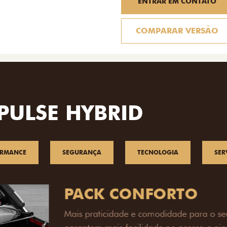
ENTRAR EM CONTATO
COMPARAR VERSÃO
PULSE HYBRID
ORMANCE
SEGURANÇA
TECNOLOGIA
SER
PACK OFF-R
Prepare sua picape para q