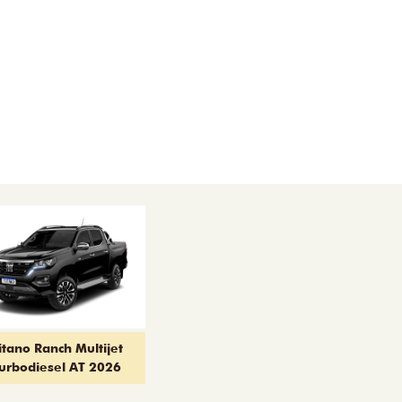
itano Ranch Multijet
urbodiesel AT 2026