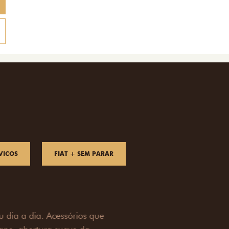
VICOS
FIAT + SEM PARAR
OAD
ualquer desafio. O Pack off-road combina