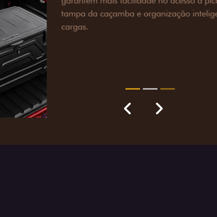
engate de reboque para at
lamas e overbumper, ofer
proteção extra para a carr
para enfrentar qualquer te
Próximo
Previous
Next
Pack tecnolog
RID POR TODOS OS Â