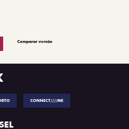
Comparar versão
K
ORTO
CONNECT////ME
SEL