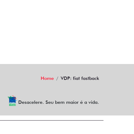
Home
VDP: fiat fastback
Desacelere. Seu bem maior é a vida.