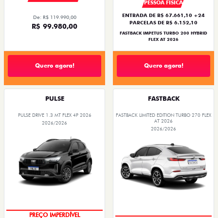
PESSOA FÍSICA
ENTRADA DE R$ 67.661,10 +24
De: R$ 119.990,00
PARCELAS DE R$ 6.152,10
R$ 99.980,00
FASTBACK IMPETUS TURBO 200 HYBRID
FLEX AT 2026
Quero agora!
Quero agora!
PULSE
FASTBACK
PULSE DRIVE 1.3 MT FLEX 4P 2026
FASTBACK LIMITED EDITION TURBO 270 FLEX
AT 2026
2026/2026
2026/2026
OPORTUNIDADE