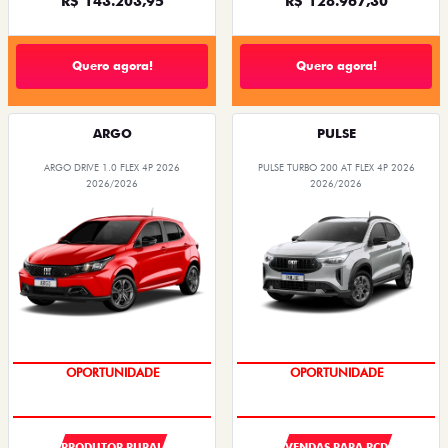
R$ 143.203,95
R$ 128.967,30
Quero agora!
Quero agora!
ARGO
PULSE
ARGO DRIVE 1.0 FLEX 4P 2026
PULSE TURBO 200 AT FLEX 4P 2026
2026/2026
2026/2026
SUPER DESCONTO
SUPER DESCONTO
PRODUTOR RURAL
VENDAS PARA PCD