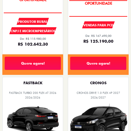
SUPER DESCONTO
OPORTUNIDADE
PRODUTOR RURAL
VENDAS PARA PCD
CNPJ E MICROEMPRESÁRIOS
De: R$ 167.490,00
De: R$ 115.980,00
R$ 125.190,00
R$ 102.642,30
Quero agora!
Quero agora!
FASTBACK
CRONOS
FASTBACK TURBO 200 FLEX AT 2026
CRONOS DRIVE 1.0 FLEX 4P 2027
2026/2026
2026/2027