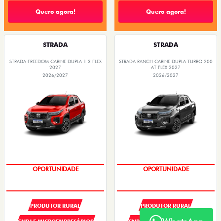
Quero agora!
Quero agora!
STRADA
STRADA
STRADA FREEDOM CABINE DUPLA 1.3 FLEX
STRADA RANCH CABINE DUPLA TURBO 200
2027
AT FLEX 2027
2026/2027
2026/2027
SUPER DESCONTO
SUPER DESCONTO
PRODUTOR RURAL
PRODUTOR RURAL