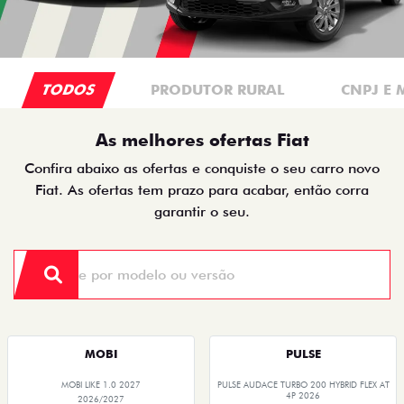
TODOS
PRODUTOR RURAL
CNPJ E 
As melhores ofertas Fiat
Confira abaixo as ofertas e conquiste o seu carro novo
Fiat. As ofertas tem prazo para acabar, então corra
garantir o seu.
MOBI
PULSE
MOBI LIKE 1.0 2027
PULSE AUDACE TURBO 200 HYBRID FLEX AT
4P 2026
2026/2027