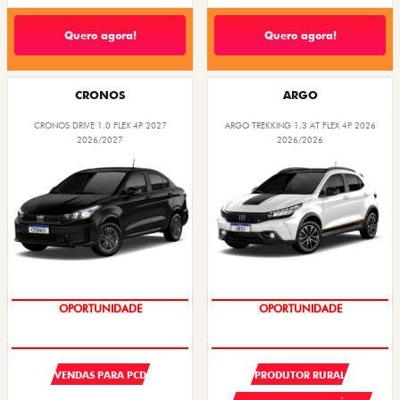
Quero agora!
Quero agora!
CRONOS
ARGO
CRONOS DRIVE 1.0 FLEX 4P 2027
ARGO TREKKING 1.3 AT FLEX 4P 2026
2026/2027
2026/2026
OPORTUNIDADE
SUPER DESCONTO
VENDAS PARA PCD
PRODUTOR RURAL