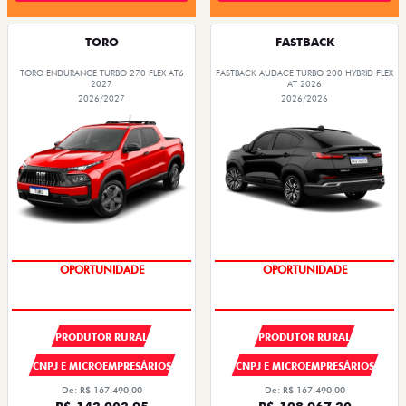
TORO
FASTBACK
TORO ENDURANCE TURBO 270 FLEX AT6
FASTBACK AUDACE TURBO 200 HYBRID FLEX
2027
AT 2026
2026/2027
2026/2026
SUPER DESCONTO
SUPER DESCONTO
PRODUTOR RURAL
PRODUTOR RURAL
CNPJ E MICROEMPRESÁRIOS
CNPJ E MICROEMPRESÁRIOS
De: R$ 167.490,00
De: R$ 167.490,00