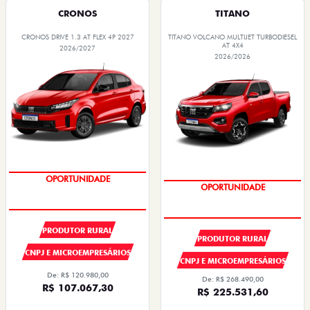
CRONOS
TITANO
CRONOS DRIVE 1.3 AT FLEX 4P 2027
TITANO VOLCANO MULTIJET TURBODIESEL
AT 4X4
2026/2027
2026/2026
SUPER DESCONTO
SUPER DESCONTO
PRODUTOR RURAL
PRODUTOR RURAL
CNPJ E MICROEMPRESÁRIOS
CNPJ E MICROEMPRESÁRIOS
De: R$ 120.980,00
De: R$ 268.490,00
R$ 107.067,30
R$ 225.531,60