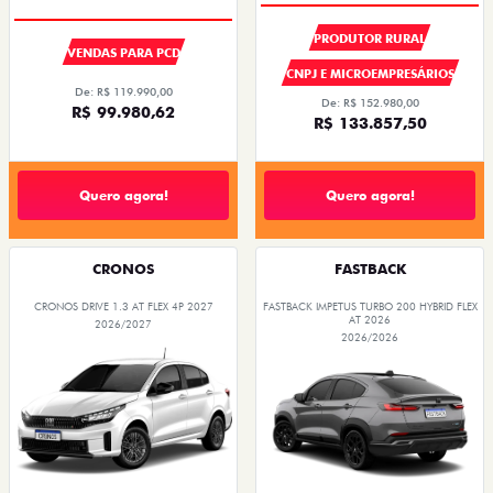
PRODUTOR RURAL
VENDAS PARA PCD
CNPJ E MICROEMPRESÁRIOS
De: R$ 119.990,00
De: R$ 152.980,00
R$ 99.980,62
R$ 133.857,50
Quero agora!
Quero agora!
CRONOS
FASTBACK
CRONOS DRIVE 1.3 AT FLEX 4P 2027
FASTBACK IMPETUS TURBO 200 HYBRID FLEX
AT 2026
2026/2027
2026/2026