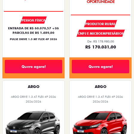
SUPER DESCONTO
PESSOA FÍSICA
PRODUTOR RURAL
ENTRADA DE R$ 60.070,57 +36
PARCELAS DE R$ 1.489,00
CNPJ E MICROEMPRESÁRIOS
PULSE DRIVE 1.3 MT FLEX 4P 2026
De: R$ 178.980,00
R$ 170.031,00
Quero agora!
Quero agora!
ARGO
ARGO
ARGO DRIVE 1.3 AT FLEX 4P 2026
ARGO DRIVE 1.3 AT FLEX 4P 2026
2026/2026
2026/2026