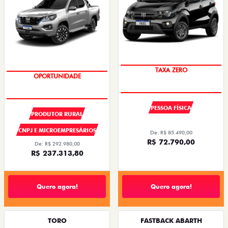
PREÇO IMPERDÍVEL
SUPER DESCONTO
PESSOA FÍSICA
PRODUTOR RURAL
CNPJ E MICROEMPRESÁRIOS
De: R$ 85.490,00
R$ 72.790,00
De: R$ 292.980,00
R$ 237.313,80
Quero agora!
Quero agora!
TORO
FASTBACK ABARTH