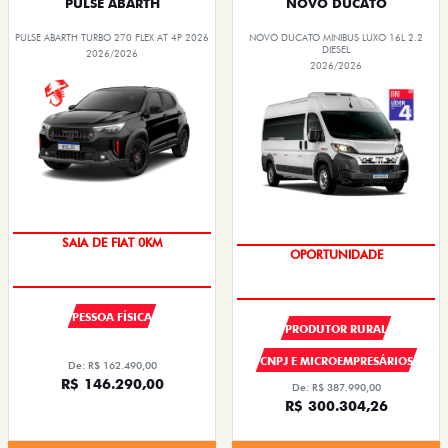
PULSE ABARTH
NOVO DUCATO
PULSE ABARTH TURBO 270 FLEX AT 4P 2026
NOVO DUCATO MINIBUS LUXO 16L 2.2
DIESEL
2026/2026
2026/2026
OPORTUNIDADE
SUPER DESCONTO
PESSOA FÍSICA
PRODUTOR RURAL
CNPJ E MICROEMPRESÁRIOS
De: R$ 162.490,00
R$ 146.290,00
De: R$ 387.990,00
R$ 300.304,26