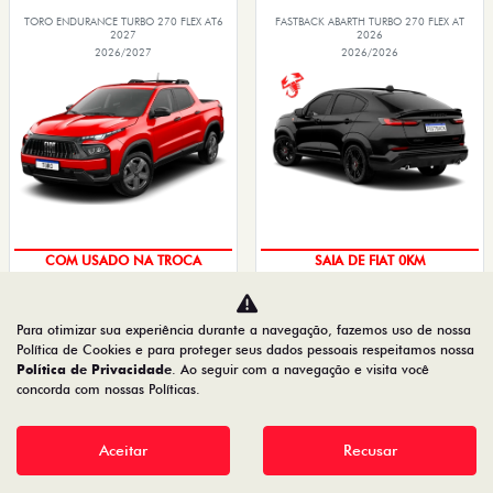
TORO ENDURANCE TURBO 270 FLEX AT6
FASTBACK ABARTH TURBO 270 FLEX AT
2027
2026
2026/2027
2026/2026
OPORTUNIDADE
PREÇO IMPERDÍVEL
Para otimizar sua experiência durante a navegação, fazemos uso de nossa
PESSOA FÍSICA
PESSOA FÍSICA
Política de Cookies e para proteger seus dados pessoais respeitamos nossa
Política de Privacidade
. Ao seguir com a navegação e visita você
De: R$ 167.490,00
De: R$ 183.490,00
concorda com nossas Políticas.
R$ 147.490,00
R$ 156.390,00
Aceitar
Recusar
Quero agora!
Quero agora!