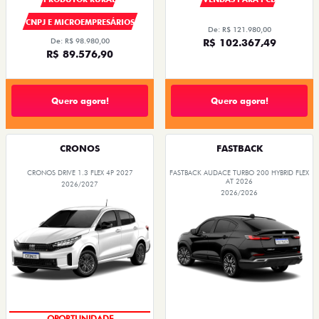
CNPJ E MICROEMPRESÁRIOS
De: R$ 121.980,00
De: R$ 98.980,00
R$ 102.367,49
R$ 89.576,90
Quero agora!
Quero agora!
CRONOS
FASTBACK
CRONOS DRIVE 1.3 FLEX 4P 2027
FASTBACK AUDACE TURBO 200 HYBRID FLEX
AT 2026
2026/2027
2026/2026