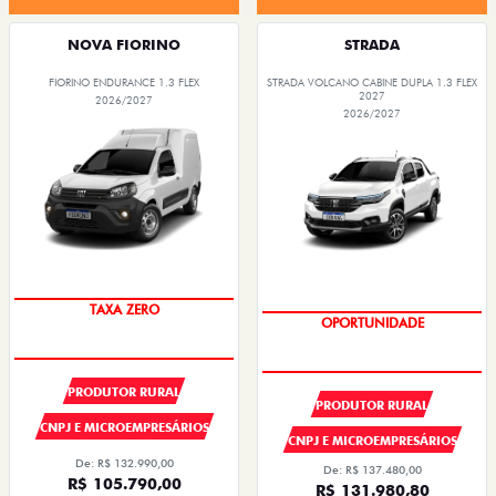
NOVA FIORINO
STRADA
FIORINO ENDURANCE 1.3 FLEX
STRADA VOLCANO CABINE DUPLA 1.3 FLEX
2027
2026/2027
2026/2027
TAXA ZERO
SUPER DESCONTO
PRODUTOR RURAL
PRODUTOR RURAL
CNPJ E MICROEMPRESÁRIOS
CNPJ E MICROEMPRESÁRIOS
De: R$ 132.990,00
De: R$ 137.480,00
R$ 105.790,00
R$ 131.980,80