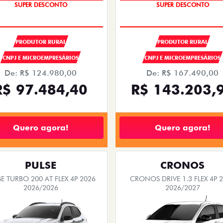
OPORTUNIDADE
OPORTUNIDADE
SUPER DESCONTO
SUPER DESCONTO
PRODUTOR RURAL
PRODUTOR RURAL
CNPJ E MICROEMPRESÁRIOS
CNPJ E MICROEMPRESÁRIOS
De: R$ 124.980,00
De: R$ 167.490,00
R$ 97.484,40
R$ 143.203,
Quero agora!
Quero agora!
PULSE
CRONOS
E TURBO 200 AT FLEX 4P 2026
CRONOS DRIVE 1.3 FLEX 4P 
2026/2026
2026/2027