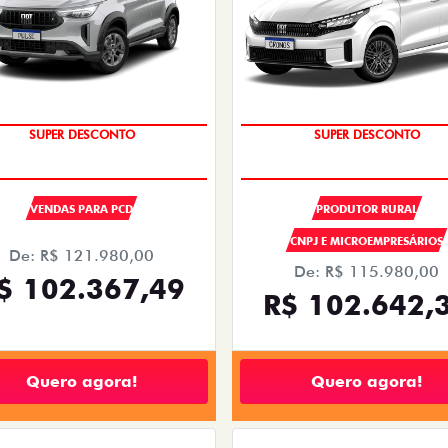
OPORTUNIDADE
OPORTUNIDADE
SUPER DESCONTO
SUPER DESCONTO
VENDAS PARA PCD
PRODUTOR RURAL
CNPJ E MICROEMPRESÁRIOS
De: R$ 121.980,00
De: R$ 115.980,00
$ 102.367,49
R$ 102.642,
Quero agora!
Quero agora!