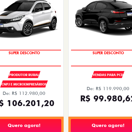
OPORTUNIDADE
OPORTUNIDADE
SUPER DESCONTO
SUPER DESCONTO
PRODUTOR RURAL
VENDAS PARA PCD
CNPJ E MICROEMPRESÁRIOS
De: R$ 119.990,00
De: R$ 112.980,00
R$ 99.980,6
$ 106.201,20
Quero agora!
Quero agora!