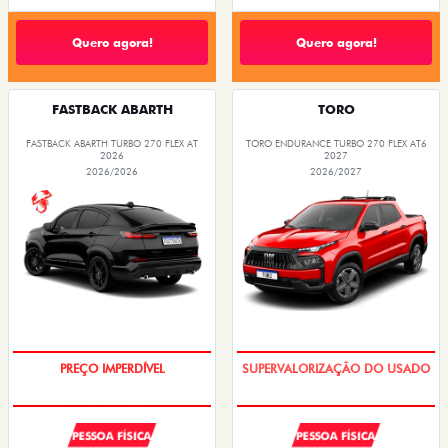
Quero agora!
Quero agora!
FASTBACK ABARTH
TORO
FASTBACK ABARTH TURBO 270 FLEX AT
TORO ENDURANCE TURBO 270 FLEX AT6
2026
2027
2026/2026
2026/2027
SAIA DE FIAT 0KM
COM USADO NA TROCA
PESSOA FÍSICA
PESSOA FÍSICA