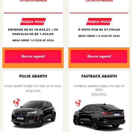
PESSOA FÍSICA
PESSOA FÍSICA
ENTRADA DE R$ 58.843,35 +30
À VISTA POR R$ 97.990,00
PARCELAS DE R$ 1.469,00
ARGO DRIVE 1.0 FLEX 4P 2026
ARGO DRIVE 1.0 FLEX 4P 2026
Quero agora!
Quero agora!
PULSE ABARTH
FASTBACK ABARTH
PULSE ABARTH TURBO 270 FLEX AT 4P 2026
FASTBACK ABARTH TURBO 270 FLEX AT
2026
2026/2026
2026/2026