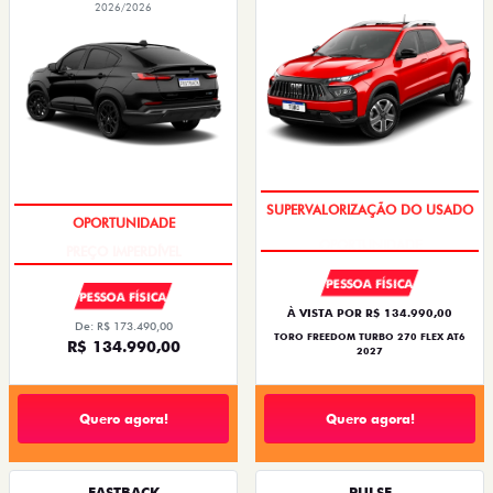
2026/2026
OPORTUNIDADE
PREÇO IMPERDÍVEL
PESSOA FÍSICA
PESSOA FÍSICA
À VISTA POR R$ 134.990,00
De: R$ 173.490,00
TORO FREEDOM TURBO 270 FLEX AT6
R$ 134.990,00
2027
Quero agora!
Quero agora!
FASTBACK
PULSE