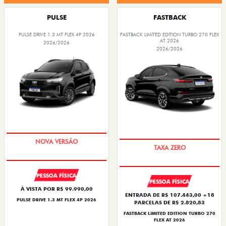
PULSE
FASTBACK
PULSE DRIVE 1.3 MT FLEX 4P 2026
FASTBACK LIMITED EDITION TURBO 270 FLEX
AT 2026
2026/2026
2026/2026
PREÇO IMPERDÍVEL
PREÇO IMPERDÍVEL
PESSOA FÍSICA
PESSOA FÍSICA
À VISTA POR R$ 99.990,00
ENTRADA DE R$ 107.443,00 +18
PULSE DRIVE 1.3 MT FLEX 4P 2026
PARCELAS DE R$ 2.820,83
FASTBACK LIMITED EDITION TURBO 270
FLEX AT 2026