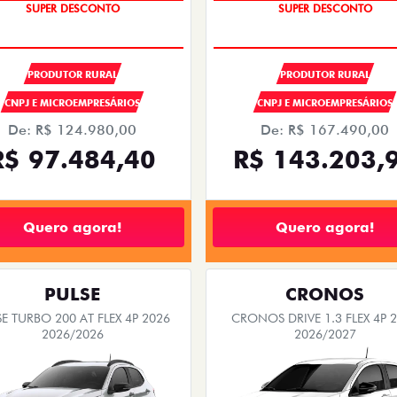
SUPER DESCONTO
SUPER DESCONTO
OPORTUNIDADE
OPORTUNIDADE
PRODUTOR RURAL
PRODUTOR RURAL
CNPJ E MICROEMPRESÁRIOS
CNPJ E MICROEMPRESÁRIOS
De: R$ 124.980,00
De: R$ 167.490,00
R$ 97.484,40
R$ 143.203,
Quero agora!
Quero agora!
PULSE
CRONOS
E TURBO 200 AT FLEX 4P 2026
CRONOS DRIVE 1.3 FLEX 4P 
2026/2026
2026/2027