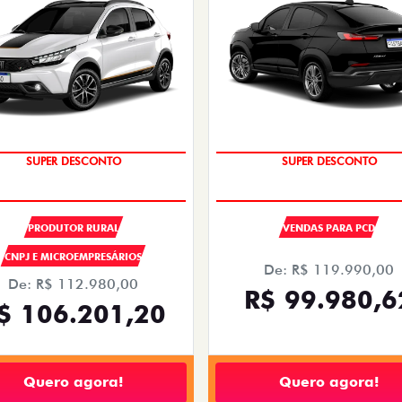
SUPER DESCONTO
SUPER DESCONTO
OPORTUNIDADE
OPORTUNIDADE
PRODUTOR RURAL
VENDAS PARA PCD
CNPJ E MICROEMPRESÁRIOS
De: R$ 119.990,00
De: R$ 112.980,00
R$ 99.980,6
$ 106.201,20
Quero agora!
Quero agora!