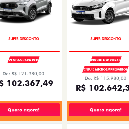
SUPER DESCONTO
SUPER DESCONTO
OPORTUNIDADE
OPORTUNIDADE
VENDAS PARA PCD
PRODUTOR RURAL
CNPJ E MICROEMPRESÁRIOS
De: R$ 121.980,00
De: R$ 115.980,00
$ 102.367,49
R$ 102.642,
Quero agora!
Quero agora!