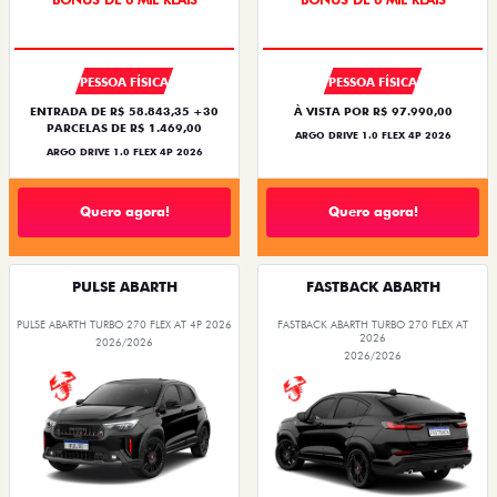
PESSOA FÍSICA
PESSOA FÍSICA
ENTRADA DE R$ 58.843,35 +30
À VISTA POR R$ 97.990,00
PARCELAS DE R$ 1.469,00
ARGO DRIVE 1.0 FLEX 4P 2026
ARGO DRIVE 1.0 FLEX 4P 2026
Quero agora!
Quero agora!
PULSE ABARTH
FASTBACK ABARTH
PULSE ABARTH TURBO 270 FLEX AT 4P 2026
FASTBACK ABARTH TURBO 270 FLEX AT
2026
2026/2026
2026/2026