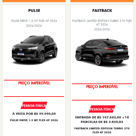
PULSE
FASTBACK
PULSE DRIVE 1.3 MT FLEX 4P 2026
FASTBACK LIMITED EDITION TURBO 270 FLEX
AT 2026
2026/2026
2026/2026
PREÇO IMPERDÍVEL
PREÇO IMPERDÍVEL
PESSOA FÍSICA
PESSOA FÍSICA
À VISTA POR R$ 99.990,00
ENTRADA DE R$ 107.443,00 +18
PULSE DRIVE 1.3 MT FLEX 4P 2026
PARCELAS DE R$ 2.820,83
FASTBACK LIMITED EDITION TURBO 270
FLEX AT 2026