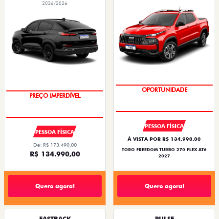
2026/2026
OPORTUNIDADE
PREÇO IMPERDÍVEL
PESSOA FÍSICA
PESSOA FÍSICA
À VISTA POR R$ 134.990,00
De: R$ 173.490,00
TORO FREEDOM TURBO 270 FLEX AT6
R$ 134.990,00
2027
Quero agora!
Quero agora!
FASTBACK
PULSE