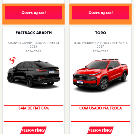
Quero agora!
Quero agora!
FASTBACK ABARTH
TORO
FASTBACK ABARTH TURBO 270 FLEX AT
TORO ENDURANCE TURBO 270 FLEX AT6
2026
2027
2026/2026
2026/2027
SAIA DE FIAT 0KM
COM USADO NA TROCA
PESSOA FÍSICA
PESSOA FÍSICA