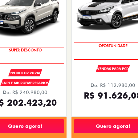
OPORTUNIDADE
OPORTUNIDADE
SUPER DESCONTO
VENDAS PARA PCD
PRODUTOR RURAL
CNPJ E MICROEMPRESÁRIOS
De: R$ 112.980,00
De: R$ 240.980,00
R$ 91.626,0
$ 202.423,20
Quero agora!
Quero agora!