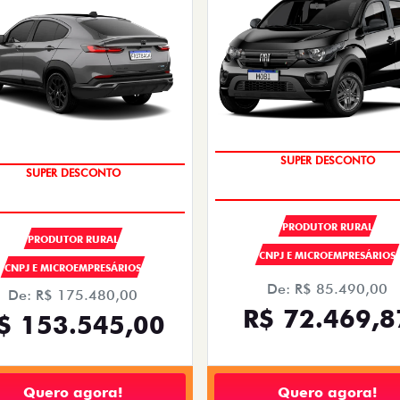
OPORTUNIDADE
OPORTUNIDADE
SUPER DESCONTO
SUPER DESCONTO
PRODUTOR RURAL
PRODUTOR RURAL
CNPJ E MICROEMPRESÁRIOS
CNPJ E MICROEMPRESÁRIOS
De: R$ 85.490,00
De: R$ 175.480,00
R$ 72.469,8
$ 153.545,00
Quero agora!
Quero agora!