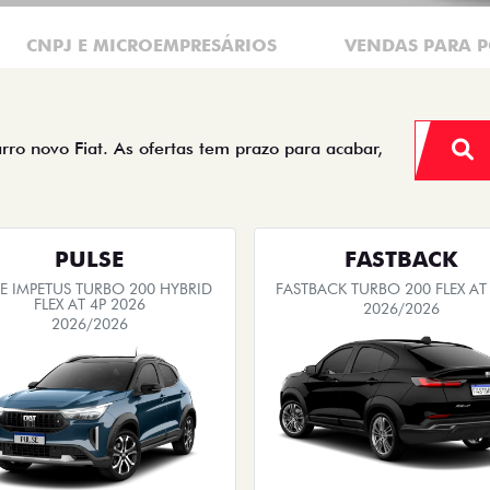
CNPJ E MICROEMPRESÁRIOS
VENDAS PARA P
arro novo Fiat. As ofertas tem prazo para acabar,
PULSE
FASTBACK
E IMPETUS TURBO 200 HYBRID
FASTBACK TURBO 200 FLEX AT
FLEX AT 4P 2026
2026/2026
2026/2026