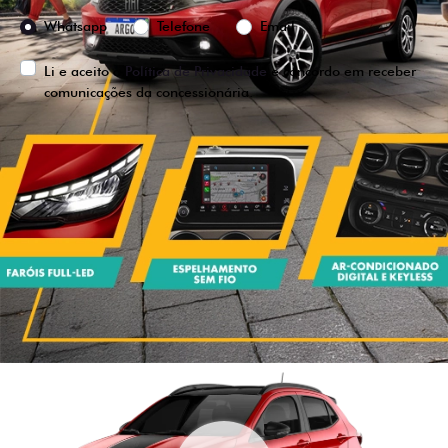
Preferência de contato:
Whatsapp
Telefone
Email
Li e aceito a
Política de Privacidade
e concordo em receber
comunicações da concessionária.
ENTRAR EM CONTATO
VISUALIZE O
VEÍCULO EM
360°