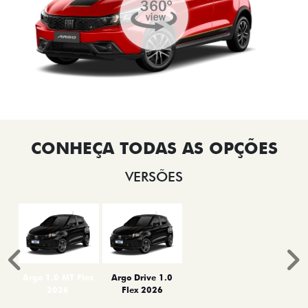
VERSÕES
Anterior
P
Argo 1.0 MT Flex
Argo Drive 1.0
2026
Flex 2026