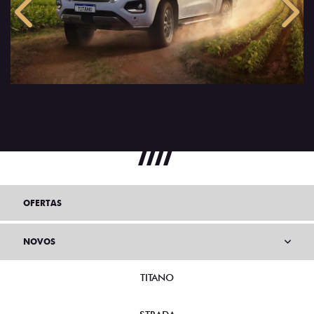
Anterior
Próx
OFERTAS
NOVOS
TITANO