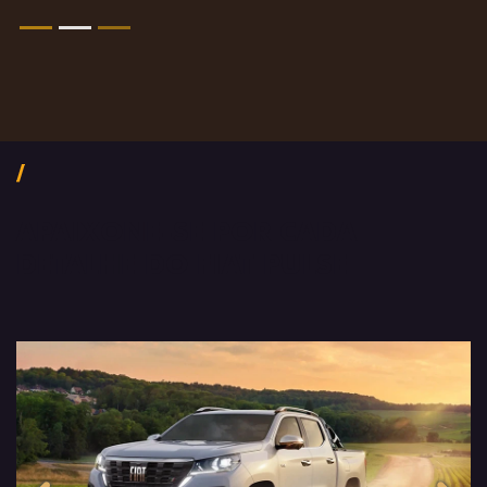
Próximo
Previous
Next
Pack tecnologia
APAIXONE-SE POR CADA
DETALHE DO FIAT PULSE