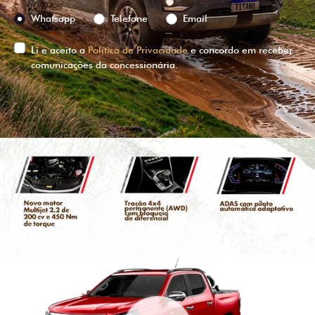
Preferência de contato:
Whatsapp
Telefone
Email
Li e aceito a
Política de Privacidade
e concordo em receber
comunicações da concessionária.
ENTRAR EM CONTATO
VISUALIZE O
VEÍCULO EM
360°