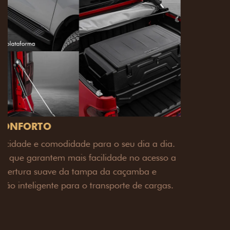
PACK OFF-ROAD
Prepare sua picape para qualquer desafio. O Pack
off-road combina engate de reboque para até 3,5
toneladas, alargadores de para-lamas e overbumper,
oferecendo mais capacidade de reboque, proteção
extra para a carroceria e um visual ainda mais
imponente para enfrentar qualquer terreno com
confiança.