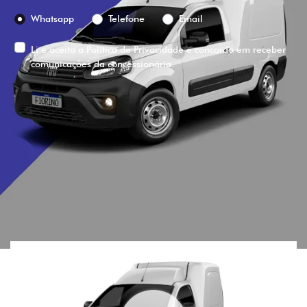
Preferência de contato:
Whatsapp
Telefone
Email
Li e aceito a
Política de Privacidade
e concordo em receber
comunicações da concessionária.
ENTRAR EM CONTATO
VISUALIZE O
VEÍCULO EM
360°