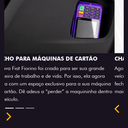
CHAVE COM TELECOMANDO
Agora, a chave da sua nova Fiorino pode abrir o
veículo também à distância, e não mais somente pela
na
fechadura. São detalhes como esse que trazem ainda
tro
mais fluidez para o seu dia de trabalho.
Previous
Next