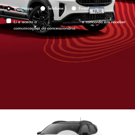
Preferência de contato:
Whatsapp
Telefone
Email
Li e aceito a
Política de Privacidade
e concordo em receber
comunicações da concessionária.
ENTRAR EM CONTATO
VISUALIZE O
VEÍCULO EM
360°