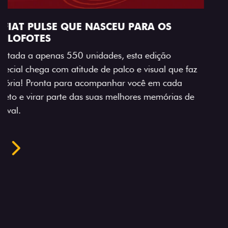
VISUAL COM ENERGIA LOLLABR
Se liga no que compõe a identidade exclusiva do
festival: série numerada, adesivo lateral LollaBR e a
soleira temática que reforçam a exclusividade,
enquanto os detalhes escurecidos, o teto bicolor e as
rodas de liga-leve aro 16” em preto brilhante
completam o visual com ainda mais estilo.
Próximo
Previous
Next
Tecnologia que acompanha o seu ritmo