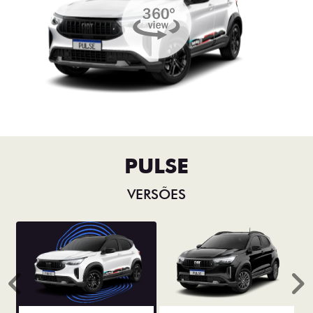
PULSE
VERSÕES
Anterior
P