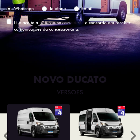
Preferência de contato:
Whatsapp
Telefone
Email
Li e aceito a
Política de Privacidade
e concordo em receber
comunicações da concessionária.
ENTRAR EM CONTATO
NOVO DUCATO
VERSÕES