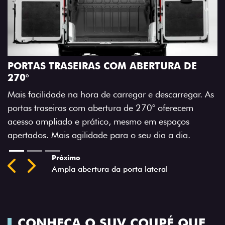
A
M
PORTAS TRASEIRAS COM ABERTURA DE
a
270°
a
Mais facilidade na hora de carregar e descarregar. As
t
portas traseiras com abertura de 270° oferecem
acesso ampliado e prático, mesmo em espaços
apertados. Mais agilidade para o seu dia a dia.
Previous
Next
CONHEÇA O SUV COUPÉ QUE