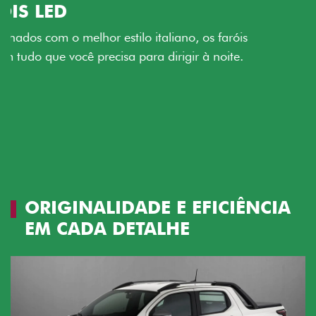
O VERDADEIRO 5 LUGARES E 4
PORTAS
Todo mundo pode viajar confortável na Fiat Strada,
que conta com cabine dupla de 5 lugares e 4 portas.
Próximo
Previous
Next
Espaço e conforto
ORIGINALIDADE E EFICIÊNCIA
EM CADA DETALHE