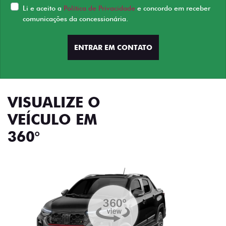
Li e aceito a
Política de Privacidade
e concordo em receber
comunicações da concessionária.
ENTRAR EM CONTATO
VISUALIZE O
VEÍCULO EM
360°