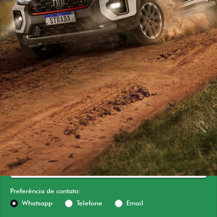
ESTOU INTERESSADO
Versão escolhida
Preferência de contato:
Whatsapp
Telefone
Email