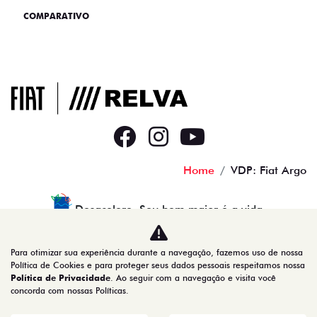
COMPARATIVO
Home
VDP: Fiat Argo
Desacelere. Seu bem maior é a vida.
Para otimizar sua experiência durante a navegação, fazemos uso de nossa
Política de Cookies e para proteger seus dados pessoais respeitamos nossa
RELVA VEICULOS LTDA
Política de Privacidade
. Ao seguir com a navegação e visita você
concorda com nossas Políticas.
39.283.528/0001-50